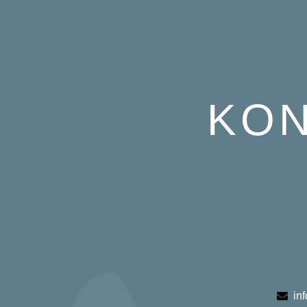
KON
in