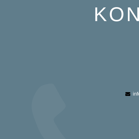
KON
in